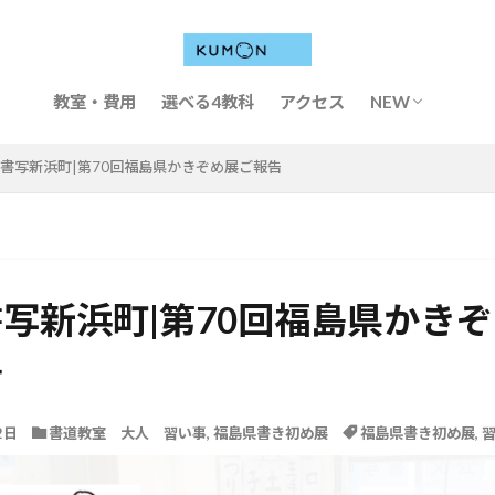
教室・費用
選べる4教科
アクセス
NEW
2026年第7
書写新浜町|第70回福島県かきぞめ展ご報告
写新浜町|第70回福島県かき
告
2日
書道教室 大人 習い事
,
福島県書き初め展
福島県書き初め展
,