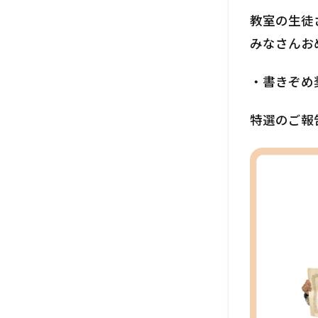
教室の生徒
みなさんお
・書きぞめ
特選のご報