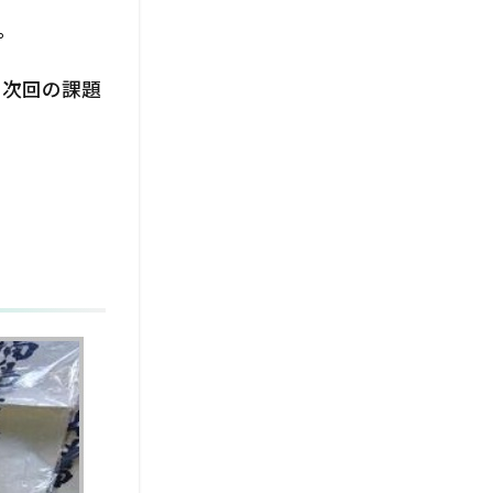
。
に次回の課題