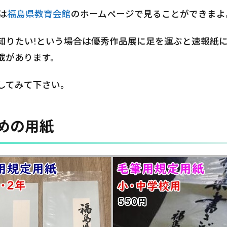
は
福島県教育会館
のホームページで見ることができまよ
知りたい!という場合は優秀作品展に足を運ぶと速報紙
載があります。
してみて下さい。
めの用紙