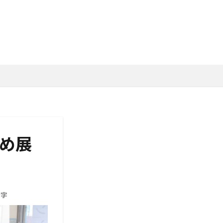
1回福島県たなばた展結果
ぞめ展
習字